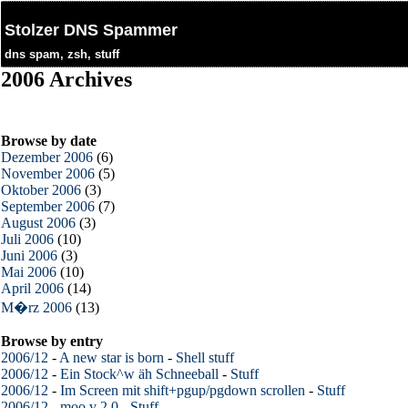
Stolzer DNS Spammer
dns spam, zsh, stuff
2006 Archives
Browse by date
Dezember 2006
(6)
November 2006
(5)
Oktober 2006
(3)
September 2006
(7)
August 2006
(3)
Juli 2006
(10)
Juni 2006
(3)
Mai 2006
(10)
April 2006
(14)
M�rz 2006
(13)
Browse by entry
2006/12
-
A new star is born
-
Shell stuff
2006/12
-
Ein Stock^w äh Schneeball
-
Stuff
2006/12
-
Im Screen mit shift+pgup/pgdown scrollen
-
Stuff
2006/12
-
moo v 2.0
-
Stuff