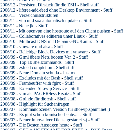
2006/12
-
Persistent Dirstack für die ZSH
-
Shell stuff
2006/12
-
liferea-add-feed ohne Desktop Environment
-
Stuff
2006/11
-
Verzeichnisstrukturen
2006/11
-
vim und soa automatisch updaten
-
Stuff
2006/11
-
Neue jid
-
Stuff
2006/11
-
Mit openvpn eine hostroute auf den Client pushen
-
Stuff
2006/11
-
Collaboratives editieren unter Linux
-
Stuff
2006/10
-
Multicast DNS mit Debian GNU/Linux
-
Stuff
2006/10
-
vmware und alsa
-
Stuff
2006/10
-
Beliebige Block Devices mit vmware
-
Stuff
2006/09
-
Grml übers Netz booten Ver. 2
-
Stuff
2006/09
-
Top 10 shellcommands
-
Stuff
2006/09
-
zsh cd completion
-
Shell stuff
2006/09
-
Neue Domain schu.la
-
Just me
2006/09
-
Excludes mit der Bash
-
Shell stuff
2006/09
-
Frambeuffer with fglrx
-
Stuff
2006/09
-
Extended Showip Service
-
Stuff
2006/08
-
vim als PAGER/less Ersatz
-
Stuff
2006/08
-
Gründe für die zsh
-
Shell stuff
2006/08
-
Highlight für Suchanfragen
2006/07
-
Kommandozeilen Version für showip.spamt.net ;)
2006/07
-
Es gibt schon komische Leute....
-
Stuff
2006/07
-
Neuer Innovativer Dienst gestartet :-)
-
Stuff
2006/07
-
Die Besten Aussagen heute
-
Stuff