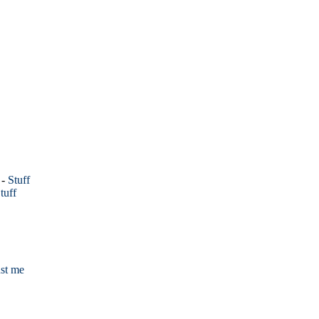
-
Stuff
tuff
ust me