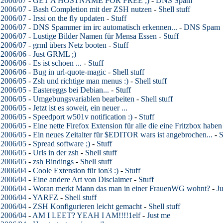
2006/07
-
GET A HOSTNAME FOR FREE ;)
-
DNS Spam
2006/07
-
Bash Completion mit der ZSH nutzen
-
Shell stuff
2006/07
-
Irssi on the fly updaten
-
Stuff
2006/07
-
DNS Spammer im irc automatisch erkennen...
-
DNS Spam
2006/07
-
Lustige Bilder Namen für Mensa Essen
-
Stuff
2006/07
-
grml übers Netz booten
-
Stuff
2006/06
-
Just GRML ;)
2006/06
-
Es ist schoen ...
-
Stuff
2006/06
-
Bug in url-quote-magic
-
Shell stuff
2006/05
-
Zsh und richtige man menus :)
-
Shell stuff
2006/05
-
Eastereggs bei Debian...
-
Stuff
2006/05
-
Umgebungsvariablen bearbeiten
-
Shell stuff
2006/05
-
Jetzt ist es soweit, ein neuer ...
2006/05
-
Speedport w501v notification :)
-
Stuff
2006/05
-
Eine nette Firefox Extension für alle die eine Fritzbox haben
2006/05
-
Ein neues Zeitalter für $EDITOR wars ist angebrochen...
-
S
2006/05
-
Spread software ;)
-
Stuff
2006/05
-
Urls in der zsh
-
Shell stuff
2006/05
-
zsh Bindings
-
Shell stuff
2006/04
-
Coole Extension für ion3 :)
-
Stuff
2006/04
-
Eine andere Art von Disclaimer
-
Stuff
2006/04
-
Woran merkt Mann das man in einer FrauenWG wohnt?
-
J
2006/04
-
YARFZ
-
Shell stuff
2006/04
-
ZSH Konfigurieren leicht gemacht
-
Shell stuff
2006/04
-
AM I LEET? YEAH I AM!!!!1elf
-
Just me